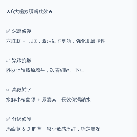
🔥6大極效護膚功效🔥
✅ 深層修復
六胜肽 + 肌肽，激活細胞更新，強化肌膚彈性
✅ 緊緻抗皺
胜肽促進膠原增生，改善細紋、下垂
✅ 高效補水
水解小核菌膠 + 尿囊素，長效保濕鎖水
✅ 舒緩修護
馬齒莧 & 魚腥草，減少敏感泛紅，穩定膚況