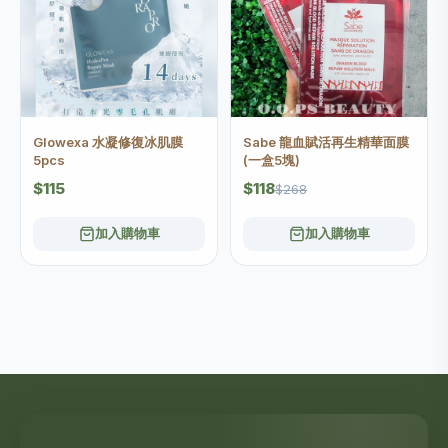
Glowexa 水凝修復冰肌膜
Sabe 龍血賦活再生精華面膜
5pcs
(一盒5塊)
$115
$118
$268
加入購物車
加入購物車