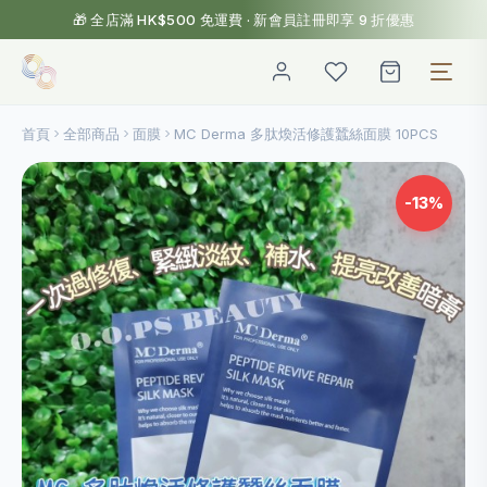
🎁 全店滿 HK$500 免運費 · 新會員註冊即享 9 折優惠
首頁
全部商品
面膜
MC Derma 多肽煥活修護蠶絲面膜 10PCS
-13%