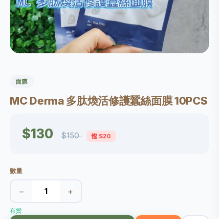
面膜
MC Derma 多肽煥活修護蠶絲面膜 10PCS
$130
$150
慳 $20
數量
−
+
有貨