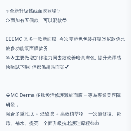
✨全新升級蠶絲面膜登場✨
🥳而加有五個款，可以混款😎
💁🏻‍♀️MC 又多一款新面膜, 今次隻藍色包裝好靚😍尼款係比
較多功能既面膜款🧬
💯🌟主要做增加修復力同去紋改善暗黃膚色, 提升光澤感
快啲試下啦! 佢都係超貼面架💕
💎MC Derma 多肽煥活修護蠶絲面膜 – 專為專業美容院
研發，
融合多重胜肽 + 煙醯胺 + 高效植萃物，一次過修復、緊
緻、補水、提亮，全面升級抗老護理療程👍👍