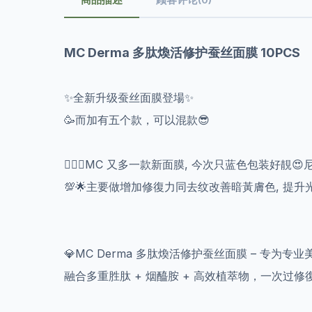
MC Derma 多肽煥活修护蚕丝面膜 10PCS
✨全新升级蚕丝面膜登場✨
🥳而加有五个款，可以混款😎
💁🏻‍♀️MC 又多一款新面膜, 今次只蓝色包装好靚
💯🌟主要做增加修復力同去纹改善暗黃膚色, 提升
💎MC Derma 多肽煥活修护蚕丝面膜 – 专为专
融合多重胜肽 + 烟醯胺 + 高效植萃物，一次过