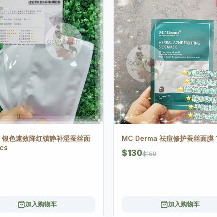
as 银色速效降红镇静补湿蚕丝面
MC Derma 祛痘修护蚕丝面膜 1
cs
$130
$150
加入购物车
加入购物车