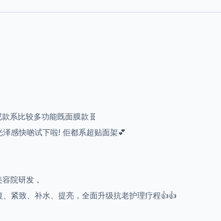
😍尼款系比较多功能既面膜款🧬
光泽感快啲试下啦! 佢都系超贴面架💕
业美容院研发，
修復、紧致、补水、提亮，全面升级抗老护理疗程👍👍