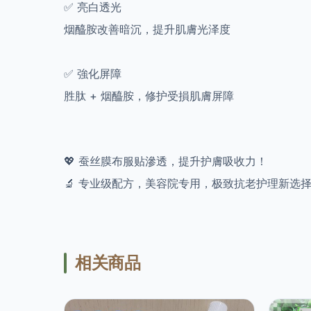
✅ 亮白透光
烟醯胺改善暗沉，提升肌膚光泽度
✅ 強化屏障
胜肽 + 烟醯胺，修护受損肌膚屏障
💖 蚕丝膜布服贴滲透，提升护膚吸收力！
🔬 专业级配方，美容院专用，极致抗老护理新选
相关商品