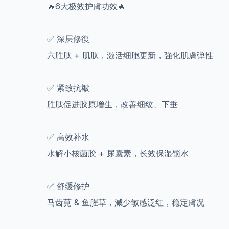
🔥6大极效护膚功效🔥
✅ 深层修復
六胜肽 + 肌肽，激活细胞更新，強化肌膚弹性
✅ 紧致抗皺
胜肽促进胶原增生，改善细纹、下垂
✅ 高效补水
水解小核菌胶 + 尿囊素，长效保湿锁水
✅ 舒缓修护
马齿莧 & 鱼腥草，減少敏感泛红，稳定膚况