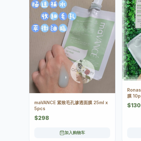
Ron
膜 10p
maVANCE 紧致毛孔滲透面膜 25ml x
$130
5pcs
$298
加入购物车