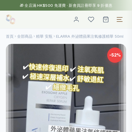
🎁 全店滿 HK$500 免運費 · 新會員註冊即享 9 折優惠
首頁
全部商品
精華 安瓶
ELARRA 外泌體蘋果注氧修護精華 50ml
-52%