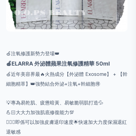
🍏注氧修護新勢力登場👑
🍎ELARRA 外泌體蘋果注氧修護精華 50ml
🍏近年美容界最🔥火熱成分【外泌體 Exosome】 + 【幹
細胞精萃】👑強勢結合外泌+注氧+幹細胞🉐️
💡專為易乾肌、疲憊暗黃、易敏脆弱肌打造💦
💪🏻大大力加強肌底修復能力💯
💁🏻‍♀️即係可以加強皮膚退印速度🌟快速加大力度保濕退紅
退敏感