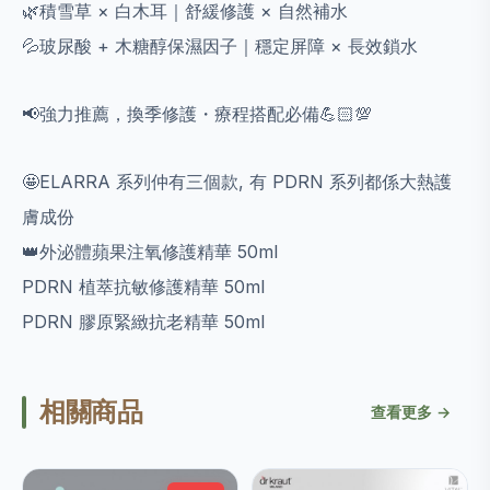
🌿積雪草 × 白木耳｜舒緩修護 × 自然補水
💦玻尿酸 + 木糖醇保濕因子｜穩定屏障 × 長效鎖水
📢強力推薦，換季修護・療程搭配必備💪🏻💯
🤩ELARRA 系列仲有三個款, 有 PDRN 系列都係大熱護
膚成份
👑外泌體蘋果注氧修護精華 50ml
PDRN 植萃抗敏修護精華 50ml
PDRN 膠原緊緻抗老精華 50ml
相關商品
查看更多 →