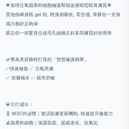
🌟加埋注氧蘋果幹細胞極速幫助改善暗啞暗黃膚質🌟
質地係稀身既 gel 狀, 輕身易吸收, 零笠感, 單搽佢一支保
濕力都好足夠🤩
搽左佢一排驚喜位係毛孔細緻左好多同膚質好幼滑🉐️
🌿專為美容療程打造的「智慧修護精華」
✅️快速修復
✅️ 注氧亮膚
✅️ 深層補水
✅️ 植萃舒敏
💎主打成分：
🧬 MSC外泌體｜激活肌膚更新機制, 快速提升修復力
🍎蘋果幹細胞｜保護肌底、延緩老化、抗氧化