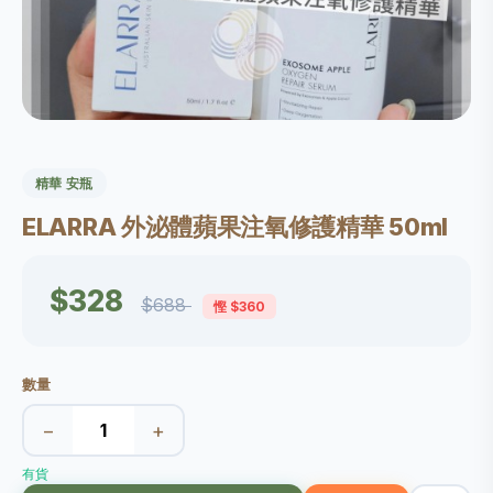
精華 安瓶
ELARRA 外泌體蘋果注氧修護精華 50ml
$328
$688
慳 $360
數量
−
+
有貨