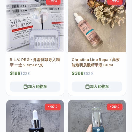
-13%
-23%
B.L.V. PRG • 昇滑抗皺导入精
Christina Line Repair 高效
華 一盒 2.5ml x7支
能透明质酸精華液 30ml
$198
$398
$228
$520
加入购物车
加入购物车
-40%
-28%