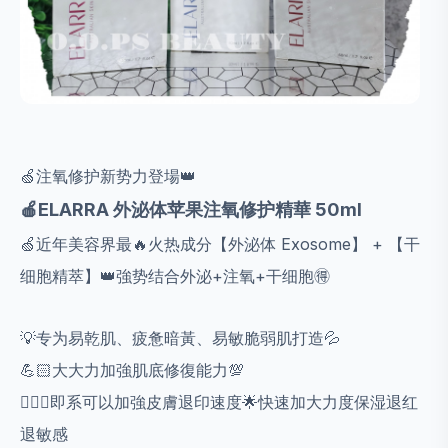
🍏注氧修护新势力登場👑
🍎ELARRA 外泌体苹果注氧修护精華 50ml
🍏近年美容界最🔥火热成分【外泌体 Exosome】 + 【干
细胞精萃】👑強势结合外泌+注氧+干细胞🉐️
💡专为易乾肌、疲惫暗黃、易敏脆弱肌打造💦
💪🏻大大力加強肌底修復能力💯
💁🏻‍♀️即系可以加強皮膚退印速度🌟快速加大力度保湿退红
退敏感