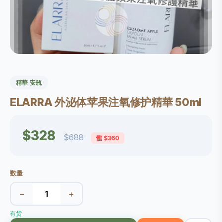
精華 安瓶
ELARRA 外泌体苹果注氧修护精華 50ml
$328
$688
慳 $360
数量
−
+
有货