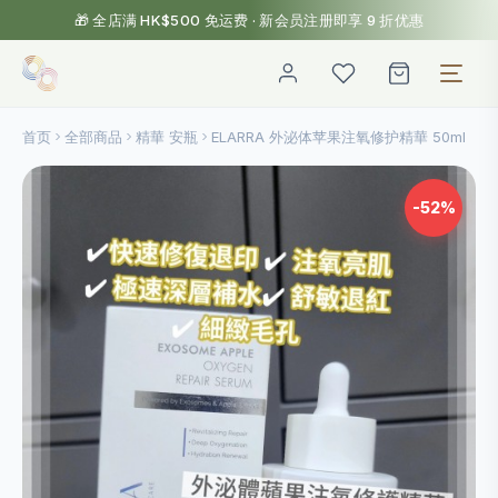
🎁 全店满 HK$500 免运费 · 新会员注册即享 9 折优惠
首页
全部商品
精華 安瓶
ELARRA 外泌体苹果注氧修护精華 50ml
-52%