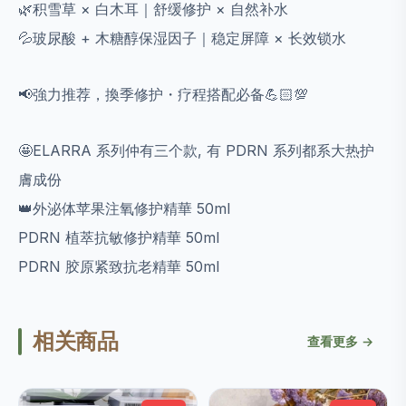
🌿积雪草 × 白木耳｜舒缓修护 × 自然补水
💦玻尿酸 + 木糖醇保湿因子｜稳定屏障 × 长效锁水
📢強力推荐，換季修护・疗程搭配必备💪🏻💯
🤩ELARRA 系列仲有三个款, 有 PDRN 系列都系大热护
膚成份
👑外泌体苹果注氧修护精華 50ml
PDRN 植萃抗敏修护精華 50ml
PDRN 胶原紧致抗老精華 50ml
相关商品
查看更多 →