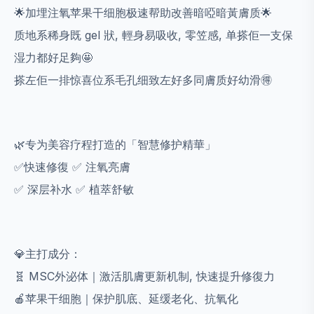
🌟加埋注氧苹果干细胞极速帮助改善暗啞暗黃膚质🌟
质地系稀身既 gel 狀, 輕身易吸收, 零笠感, 单搽佢一支保
湿力都好足夠🤩
搽左佢一排惊喜位系毛孔细致左好多同膚质好幼滑🉐️
🌿专为美容疗程打造的「智慧修护精華」
✅️快速修復
✅️ 注氧亮膚
✅️ 深层补水
✅️ 植萃舒敏
💎主打成分：
🧬 MSC外泌体｜激活肌膚更新机制, 快速提升修復力
🍎苹果干细胞｜保护肌底、延缓老化、抗氧化