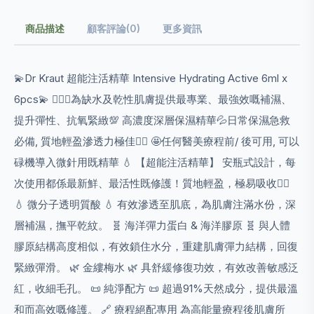
商品描述
顧客評論(0)
更多資訊
💫Dr Kraut 超能注活精華 Intensive Hydrating Active 6ml x
6pcs💫 💁🏻‍♀️為缺水及乾性肌膚提供最專業、最強效嘅補濕、
提升彈性、抗氧緊緻💯 高濃度深層保濕精華💦日常保濕急救
必備, 質地輕盈滲透力極佳👍🏻 🤩任何醫美療程前/ 後可用, 可以
碌機導入微針用既精華 💧 【超能注活精華】 安瓶式設計，每
次使用都係最新鮮、最活性既修護！質地輕盈，極易吸收👍🏻
💧 微分子透明質酸 💧 有效滲透至肌底，為肌膚注滿水份，深
層補濕，撫平乾紋。 🧬 海洋彈力蛋白 & 海洋膠原 🧬 與人體
膠原結構高度相似，有效鎖住水分，重建肌膚彈力結構，回復
緊緻彈滑。 🌿 金縷梅水 🌿 具舒緩修復功效，有效改善敏感泛
紅，收細毛孔。 📜 純淨配方 📜 超過91%天然成分，提供最溫
和而高效嘅修護。 🔗 療程絕配專用 為高能量療程後肌膚所