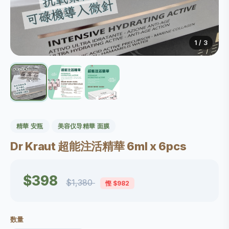
1
/ 3
精華 安瓶
美容仪导精華 面膜
Dr Kraut 超能注活精華 6ml x 6pcs
$398
$1,380
慳 $982
数量