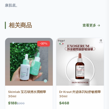
康肌底。
相关商品
查看更多 →
-37%
Skinlab 宝石绿洲水潤精華
Dr Kraut 外泌体闪钻舒敏精華
30ml
30ml
$188
$468
$300