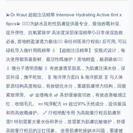
💫Dr Kraut 超能注活精華 Intensive Hydrating Active 6ml x
6pcs💫 💁🏻‍♀️为缺水及乾性肌膚提供最专业、最強效嘅补湿、
提升弹性、抗氧紧致💯 高浓度深层保湿精華💦日常保湿急救
必备, 质地輕盈滲透力极佳👍🏻 🤩任何医美疗程前/ 后可用, 可以
碌机导入微针用既精華 💧 【超能注活精華】 安瓶式设计，每
次使用都系最新鲜、最活性既修护！质地輕盈，极易吸收👍🏻
💧 微分子透明质酸 💧 有效滲透至肌底，为肌膚注满水份，深
层补湿，撫平乾纹。 🧬 海洋弹力蛋白 & 海洋胶原 🧬 与人体
胶原结构高度相似，有效锁住水分，重建肌膚弹力结构，回復
紧致弹滑。 🌿 金缕梅水 🌿 具舒缓修復功效，有效改善敏感泛
红，收细毛孔。 📜 纯淨配方 📜 超过91%天然成分，提供最温
和而高效嘅修护。 🔗 疗程绝配专用 为高能量疗程后肌膚所
需‼️ 特别需要大量水份和养分，並需要为肌膚抗敏修护，舒缓
高能量疗程后的泛红現象。 改善肌膚乾燥缺水问题，重建健