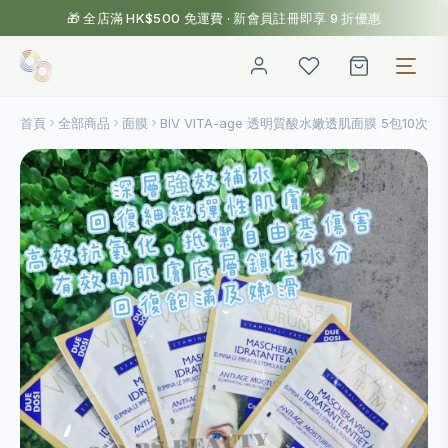
🎁 全店滿 HK$500 免運費 · 新會員註冊即享 9 折優惠
首頁
全部商品
面膜
BlV VITA-age 透明質酸水嫩透肌面膜 5包10次