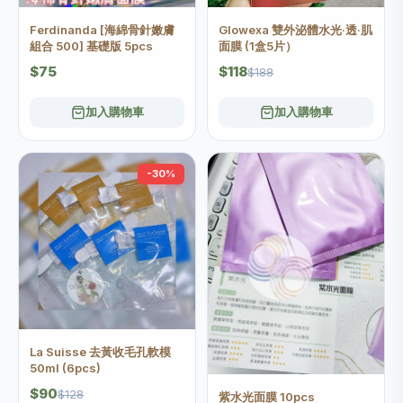
Ferdinanda [海綿骨針嫩膚
Glowexa 雙外泌體水光·透·肌
組合 500] 基礎版 5pcs
面膜 (1盒5片）
$75
$118
$188
加入購物車
加入購物車
-30%
La Suisse 去黃收毛孔軟模
50ml (6pcs)
$90
$128
紫水光面膜 10pcs