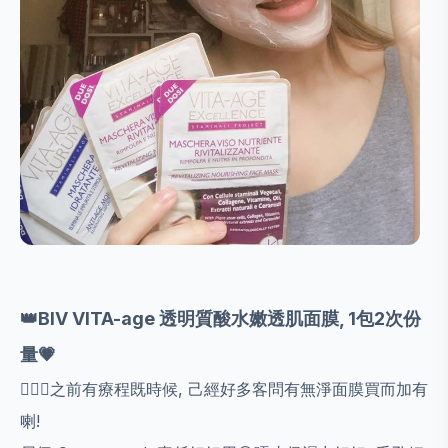
👑BlV VITA-age 透明質酸水嫩透肌面膜, 1包2次份
量💗
💁🏻‍♀️之前有療程既時候, 己經好多客問有無淨面膜買而加有
喇!