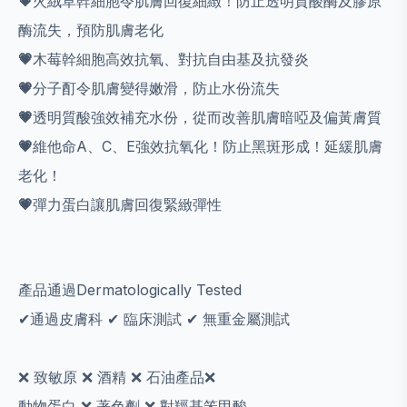
💗
火絨草幹細胞令肌膚回復細緻！防止透明質酸酶及膠原
酶流失，預防肌膚老化
💗
木莓幹細胞高效抗氧、對抗自由基及抗發炎
💗
分子酊令肌膚變得嫩滑，防止水份流失
💗
透明質酸強效補充水份，從而改善肌膚暗啞及偏黃膚質
💗
維他命A、C、E強效抗氧化！防止黑斑形成！延緩肌膚
老化！
💗
彈力蛋白讓肌膚回復緊緻彈性
產品通過Dermatologically Tested
✔通過皮膚科 ✔ 臨床測試 ✔ 無重金屬測試
❌ 致敏原 ❌ 酒精 ❌ 石油產品❌
動物蛋白 ❌ 著色劑 ❌ 對羥基笨甲酸