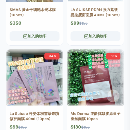
SMAS 黃金干细胞水光冰膜
LA SUISSE PDRN 強力紧致
(10pcs)
提拉瘦面面膜 40ML (10pcs)
$350
$99
$150
加入购物车
加入购物车
-34%
-13%
La Suisse 外泌体积雪草奇蹟
Mc Derma 逆龄抗皺胶原鱼子
修护面膜 40ml (10pcs)
蚕丝面膜 10pcs
$99
$130
$150
$150