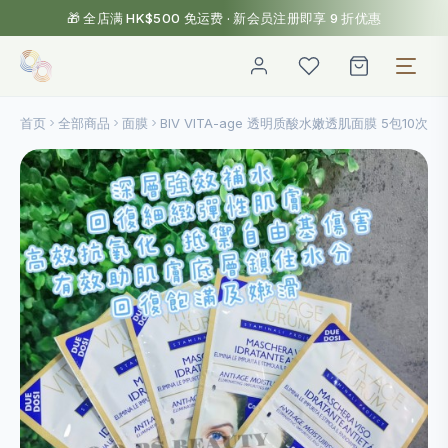
🎁 全店满 HK$500 免运费 · 新会员注册即享 9 折优惠
首页
全部商品
面膜
BlV VITA-age 透明质酸水嫩透肌面膜 5包10次