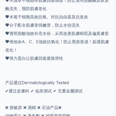
💗
火绒草干细胞令肌膚回復细致！防止透明质酸酶及胶原
酶流失，预防肌膚老化
💗
木莓干细胞高效抗氧、对抗自由基及抗发炎
💗
分子酊令肌膚变得嫩滑，防止水份流失
💗
透明质酸強效补充水份，从而改善肌膚暗啞及偏黃膚质
💗
维他命A、C、E強效抗氧化！防止黑斑形成！延缓肌膚
老化！
💗
弹力蛋白让肌膚回復紧致弹性
产品通过Dermatologically Tested
✔通过皮膚科 ✔ 临床測试 ✔ 无重金屬測试
❌ 致敏原 ❌ 酒精 ❌ 石油产品❌
动物蛋白 ❌ 著色劑 ❌ 对羥基笨甲酸