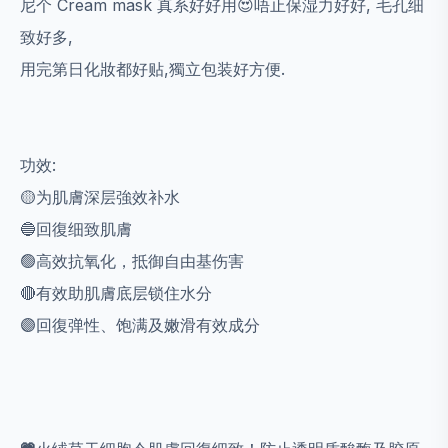
尼个 Cream mask 真系好好用😍唔止保湿力好好, 毛孔细
致好多,
用完第日化妝都好贴,獨立包装好方便.
功效:
🟡为肌膚深层強效补水
🔵回復细致肌膚
🟢高效抗氧化，抵御自由基伤害
🔴有效助肌膚底层锁住水分
🟣回復弹性、饱满及嫩滑有效成分