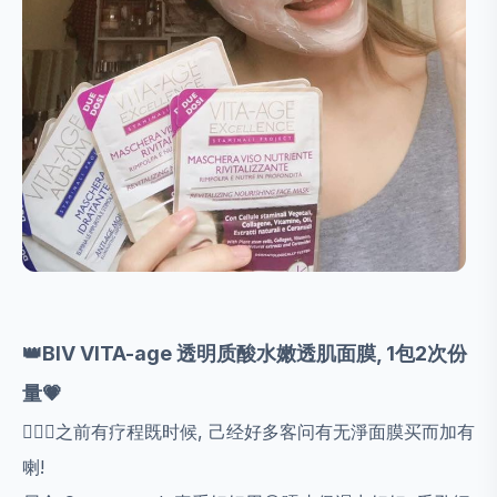
👑BlV VITA-age 透明质酸水嫩透肌面膜, 1包2次份
量💗
💁🏻‍♀️之前有疗程既时候, 己经好多客问有无淨面膜买而加有
喇!