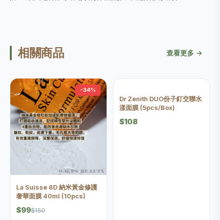
相關商品
查看更多 →
-34%
La Suisse 8D 納米黃金修護
Dr Zenith DUO份子釘交聯水
奢華面膜 40ml (10pcs)
漾面膜 (5pcs/Box)
$99
$108
$150