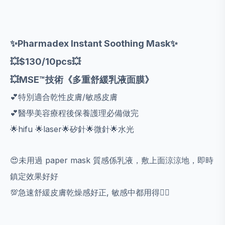
✨Pharmadex Instant Soothing Mask✨
💥$130/10pcs💥
💥MSE™️技術《多重舒緩乳液面膜》
💕特別適合乾性皮膚/敏感皮膚
💕醫學美容療程後保養護理必備做完
🌟hifu 🌟laser🌟矽針🌟微針🌟水光
😍未用過 paper mask 質感係乳液，敷上面涼涼地，即時
鎮定效果好好
💯急速舒緩皮膚乾燥感好正, 敏感中都用得👍🏻