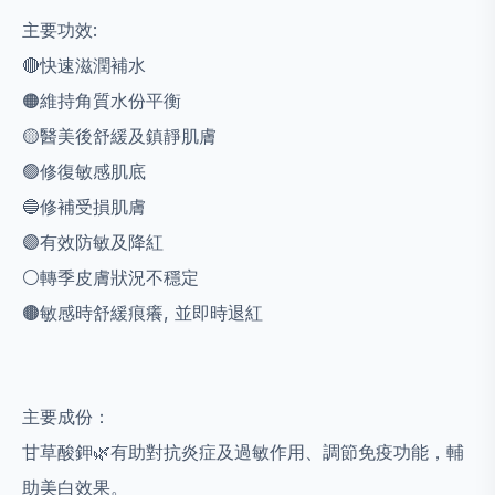
主要功效:
🔴快速滋潤補水
🟠維持角質水份平衡
🟡醫美後舒緩及鎮靜肌膚
🟢修復敏感肌底
🔵修補受損肌膚
🟣有效防敏及降紅
⚪️轉季皮膚狀況不穩定
🟤敏感時舒緩痕癢, 並即時退紅
主要成份：
甘草酸鉀🌿有助對抗炎症及過敏作用、調節免疫功能，輔
助美白效果。