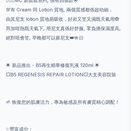
💁🏻‍♀️MC 新面霜系列, 係有四個款🌟
💯有 Cream 同 Lotion 質地, 兩個質感都係超幼細，
由其尼支 lotion 質地易吸收，好岩又笠又濕既天氣用🙈
而加咁熱既天氣下, 用尼支真係好舒服, 零負擔保濕度高,
絕對唔會笠, 早晚都可以搽尼支👑🤟🏻
🌟 新品推出 - B5再生精華修復乳液 120ml 🌟
💥B5 REGENESIS REPAIR LOTION💥大支美容院裝
🌱 恢復您的肌膚活力，專為敏感及所有膚質精心調配！
✨豐富成分：