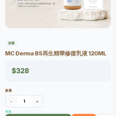
面霜
MC Derma B5再生精華修復乳液 120ML
$328
數量
−
+
有貨