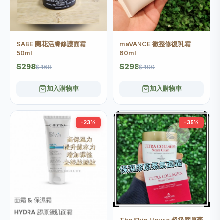
SABE 蘭花活膚修護面霜
maVANCE 微整修復乳霜
50ml
60ml
$298
$298
$468
$490
加入購物車
加入購物車
-23%
-35%
The Skin House 超級膠原蒸