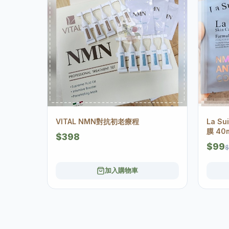
VITAL NMN對抗初老療程
La S
膜 40m
$398
$99
$
加入購物車