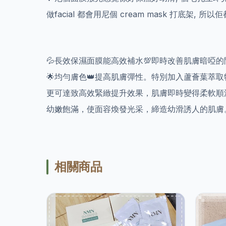
做facial 都會用尼個 cream mask 打底架, 
💦長效保濕面膜能高效補水💯即時改善肌膚暗啞的
🌟均勻膚色👑提高肌膚彈性。特別加入蘆薈葉萃
更可達致高效緊緻提升效果，肌膚即時變得柔軟順
幼嫩飽滿，使面容煥發光采，締造幼滑誘人的肌膚
相關商品