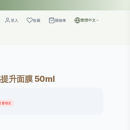
繁體中文
登入
收藏
購物車
感提升面膜 50ml
 $102