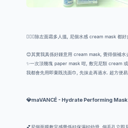
💁🏻‍♀️除左面霜多人搵, 尼個水感 cream mask
😊其實我真係好鍾意用 cream mask, 覺得個
✨️一次頂幾塊 paper mask 咁, 敷完尼類 cream 或 
我都會先用即棄既洗面巾, 先抹走再過水. 超方便
💎maVANCÉ - Hydrate Performing M
💕尼個面膜敷完感覺係好保濕好幼滑, 個毛孔立即