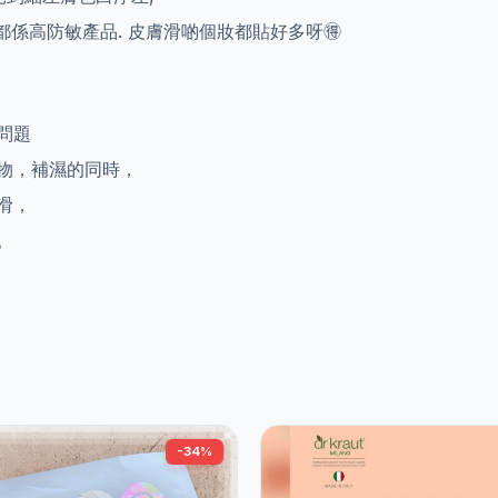
所以佢都係高防敏產品. 皮膚滑啲個妝都貼好多呀🉐️
問題
取物，補濕的同時，
滑，
。
-34%