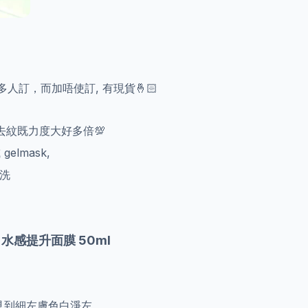
 都好多人訂，而加唔使訂, 有現貨🤞🏻
補水去紋既力度大好多倍💯
gelmask,
易洗
ask 水感提升面膜 50ml
見到細左膚色白淨左,