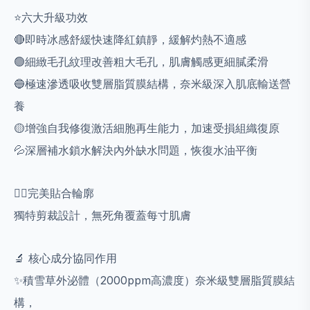
⭐️六大升級功效
🔴即時冰感舒緩快速降紅鎮靜，緩解灼熱不適感
🟢細緻毛孔紋理改善粗大毛孔，肌膚觸感更細膩柔滑
🔵極速滲透吸收雙層脂質膜結構，奈米級深入肌底輸送營
養
🟡增強自我修復激活細胞再生能力，加速受損組織復原
💦深層補水鎖水解決內外缺水問題，恢復水油平衡
👍🏻完美貼合輪廓
獨特剪裁設計，無死角覆蓋每寸肌膚
🔬 核心成分協同作用
✨積雪草外泌體（2000ppm高濃度）奈米級雙層脂質膜結
構，