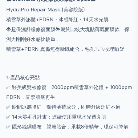
HydraPro Repair Mask (美容院版)
積雪草外泌體+PDRN・冰感降紅・14天水光肌
🌟超保濕舒緩修復面膜🌟屬於比較大塊貼薄既面膜款，保
濕力剛剛好水感比較重，
積雪草+PDRN 真係無得輸既組合，毛孔乖乖收埋晒💯
✨產品核心亮點
✅ 醫美級雙核修復：2000ppm積雪草外泌體 + 1000ppm
PDRN，直擊肌底再生
✅ 瞬間冰感降紅：獨特薄荷成分，即時舒緩泛紅不適
✅ 14天零毛孔計畫：連續使用重現水光透亮肌
✅ 隱形絲綢膜布：親膚貼合，承載8倍精華，環保可降解