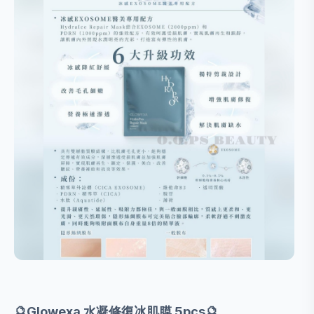
🔮Glowexa 水凝修復冰肌膜 5pcs🔮