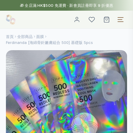
🎁 全店滿 HK$500 免運費 · 新會員註冊即享 9 折優惠
首頁
全部商品
面膜
Ferdinanda [海綿骨針嫩膚組合 500] 基礎版 5pcs