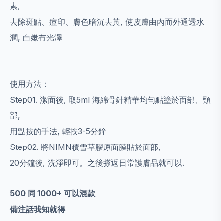
素,
去除斑點、痘印、膚色暗沉去黃, 使皮膚由內而外通透水
潤, 白嫩有光澤
使用方法：
Step01. 潔面後, 取5ml 海綿骨針精華均勻點塗於面部、頸
部,
用點按的手法, 輕按3-5分鐘
Step02. 將NIMN積雪草膠原面膜貼於面部,
20分鐘後, 洗淨即可。之後搽返日常護膚品就可以.
500 同 1000+ 可以混款
備注話我知就得