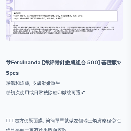
🎊Ferdinanda [海綿骨針嫩膚組合 500] 基礎版✨️
5pcs
🉐️溫和煥膚, 皮膚滑嫩重生
🉐️初次使用或日常祛除痘印皺紋可選💕
💁🏻‍♀️超方便既面膜, 簡簡單單就做左個瑞士煥膚療程😍性
價比高而一定有效果既面膜款