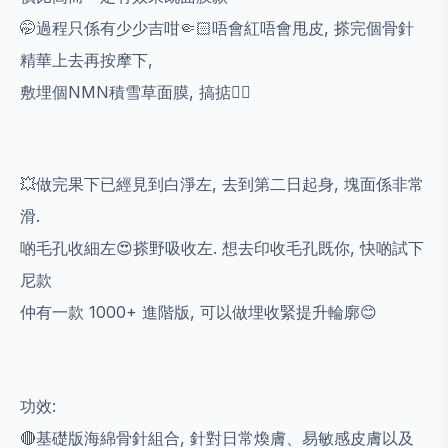
🤭過程只係有少少吉咁🤏🏻唔會紅唔會甩皮, 搽完個骨針
精華上去再按摩下,
敷埋個NMN積雪草面膜, 搞掂👍🏻
💥做完果下已經見到白淨左, 去到第二日起身, 塊面係非常
滑.
啲毛孔收細左😍搽野吸收左. 想去印收毛孔既你, 快啲試下
尼款
仲有一款 1000+ 進階版, 可以做埋收緊提升輪廓😊
功效:
🔴基礎版海綿骨針組合, 針對日常煥膚、易敏感皮膚以及