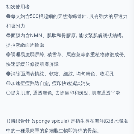
初次使用者
🟠每支約含500根超細的天然海綿骨針, 具有強大的穿透力
和吸附力
🔵面膜內含NMN、肌肽和骨膠原, 能收緊肌膚網狀結構,
提拉緊緻面周輪廓
🟢調理易脆弱屏障, 積雪草、馬齒莧等多重植物修復成份,
快速舒緩並修復肌膚屏障
🟤消除面周表情紋、乾紋、細紋, 均勻膚色、收毛孔
🟡加速痘痘熟透自愈, 痘印快速減淡消失
⚪️提亮肌膚, 通透膚色, 去除痘印和斑點, 肌膚通透平滑
🧬海綿骨針 (sponge spicule) 是指生長在海洋或淡水環境
中的一種最簡單的多細胞生物即海綿的骨架。