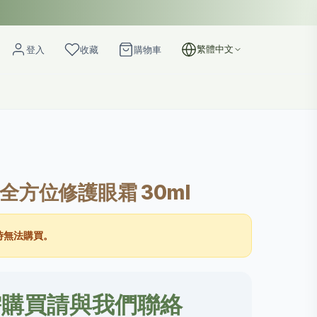
繁體中文
登入
收藏
購物車
0度全方位修護眼霜 30ml
時無法購買。
需購買請與我們聯絡