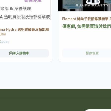
Elemont 鱘魚子眼部修護精華 2
優惠價, 如需購買請與我
stina Hydra 透明質酸眼及頸部精
0ml
8
$580
加入購物車
暫停售賣