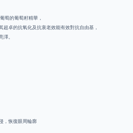
自優質葡萄的葡萄籽精華，
其超卓的抗氧化及抗衰老效能有效對抗自由基，
亮澤。
入侵，恢復眼周輪廓