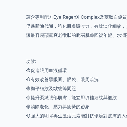
蘊含專利配方Eye RegenX Complex及萃取
促進新陳代謝，強化肌膚吸收力，有效淡化細紋，
讓最容易顯露衰老徵狀的脆弱肌膚回複年輕、水潤
功效:
🔵促進眼周血液循環
🔴有效改善黑眼圈、眼袋、眼周暗沉
🟣撫平細紋及皺紋等問題
🟡提升緊緻眼部肌膚，能立即填補細紋與皺紋
🟢消除老化、壓力與疲勞的跡象
🔴強大的明眸再生激活元素能對抗環境對皮膚的