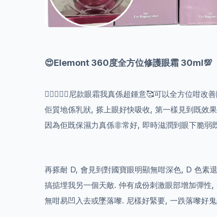
😍Elemont 360度全方位修護眼霜 30ml💯
👍🏻💁🏻‍♀️尼款眼霜我真係超鍾意🥰可以全方位咁改
佢質地係乳狀, 搽上眼好快吸收, 第一樣見到既效果
因為佢既保濕力真係非常好, 即時滋潤到眼下脆弱既
再搽耐 D, 會見到對國寶眼明顯無咁深色, D 色素退
搞掂埋我另一個天敵. 仲有成份刺激眼部增加彈性, 
無咁易凹入去或墜落嚟. 尼樣好緊要, 一跌落嚟好鬼