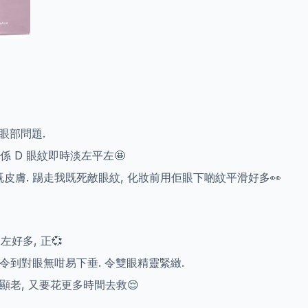
善眼部問題.
係 D 眼紋即時淡左平左🤩
皮膚. 踢走我既死敵眼紋, 化妝前用佢眼下啲紋平滑好多👀
左好多, 正💞
令到對眼無咁易下垂. 令雙眼精靈緊緻.
顯老, 又要花更多時間去救😌