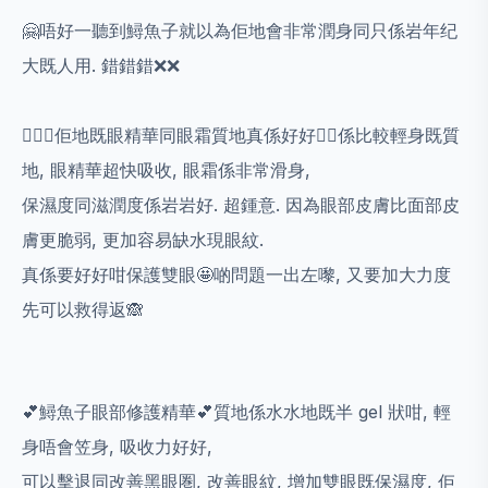
🤗唔好一聽到鱘魚子就以為佢地會非常潤身同只係岩年纪
大既人用. 錯錯錯❌❌
💁🏻‍♀️佢地既眼精華同眼霜質地真係好好👍🏻係比較輕身既質
地, 眼精華超快吸收, 眼霜係非常滑身,
保濕度同滋潤度係岩岩好. 超鍾意. 因為眼部皮膚比面部皮
膚更脆弱, 更加容易缺水現眼紋.
真係要好好咁保護雙眼🤩啲問題一出左嚟, 又要加大力度
先可以救得返🙈
💕鱘魚子眼部修護精華💕質地係水水地既半 gel 狀咁, 輕
身唔會笠身, 吸收力好好,
可以擊退同改善黑眼圏, 改善眼紋, 增加雙眼既保濕度, 佢