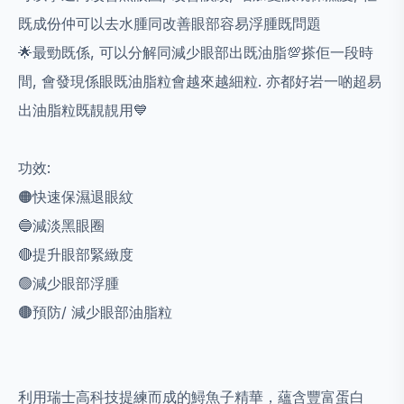
既成份仲可以去水腫同改善眼部容易浮腫既問題
🌟最勁既係, 可以分解同減少眼部出既油脂💯搽佢一段時
間, 會發現係眼既油脂粒會越來越細粒. 亦都好岩一啲超易
出油脂粒既靚靚用💙
功效:
🟠快速保濕退眼紋
🔵減淡黑眼圈
🔴提升眼部緊緻度
🟢減少眼部浮腫
🟤預防/ 減少眼部油脂粒
利用瑞士高科技提練而成的鱘魚子精華，蘊含豐富蛋白