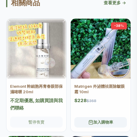
相關商品
查看更多 →
-38%
Elemont 幹細胞再青春眼部保
Matrigen 外泌體祛斑除皺眼
濕啫喱 20ml
霜 10ml
不定期優惠, 如購買請與我
$228
$368
們聯絡
暫停售賣
加入購物車