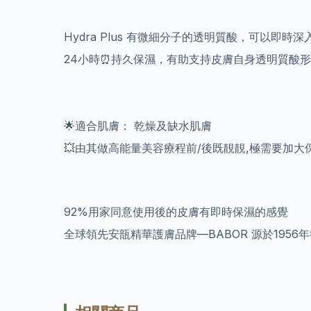
Hydra Plus 有微細分子的透明質酸，可以即時
24小時⏰持久保濕，有助支持皮膚自身透明質酸
🌟適合肌膚： 乾燥及缺水肌膚
💥由其做高能量美容療程前/後既靚靚,極需要加大保
92%用家同意使用後的皮膚
有即時保濕的感覺
全球領先安瓿精華護膚品牌—BABOR 源於1956