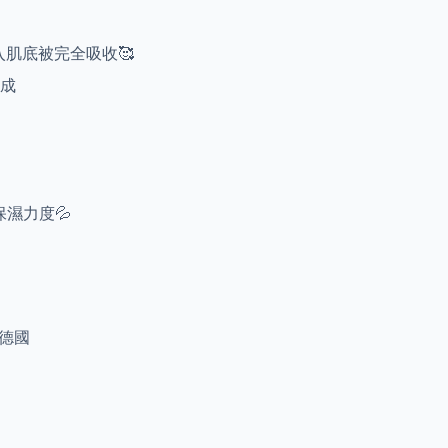
深入肌底被完全吸收🥰
形成
濕力度💦
年德國