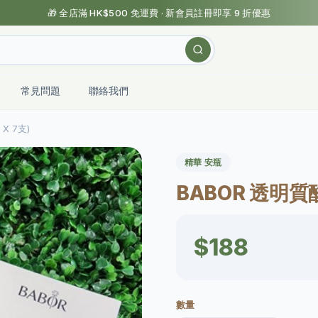
🎁 全店滿 HK$500 免運費 · 新會員註冊即享 9 折優惠
常見問題
聯絡我們
X 7支)
精華 安瓶
BABOR 透明質酸
$188
數量