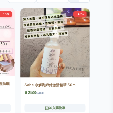
-60%
-45%
 物理防曬
Sabe 水解海綿針激活精華 50ml
$258
$468
加入購物車