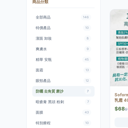
商品分類
全部商品
146
特價產品
10
潔面 卸妝
8
爽膚水
9
精華 安瓶
45
面霜
13
眼頸產品
12
防曬 去角質 磨沙
7
Sofor
乳霜 4
暗瘡膏 黑頭 粉刺
7
$68
$
面膜
43
特別療程
10