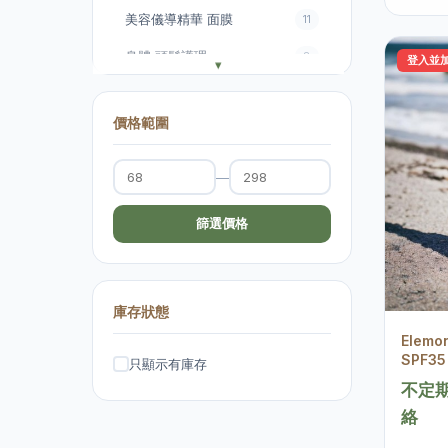
美容儀導精華 面膜
11
身體 頭髮護理
8
登入並
化妝及修眉服務
3
價格範圍
—
篩選價格
庫存狀態
Elem
SPF35
只顯示有庫存
不定期
絡