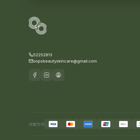
52252813
oopsbeautyskincare@gmail.com
付款方式