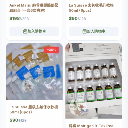
Ankel Marni 純骨膠原眼部緊
La Suisse 去黃收毛孔軟模
緻組合 (一盒6次療程)
50ml (6pcs)
$198
$90
$298
$128
加入購物車
加入購物車
-30%
La Suisse 超級去皺保水軟模
50ml (6pcs)
$90
$128
韓國 Matrigen B-Tox Peel