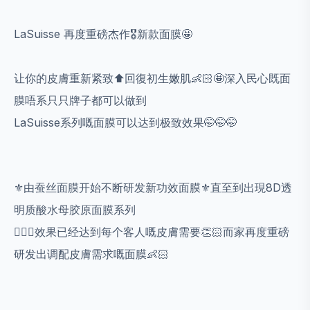
LaSuisse 再度重磅杰作🎖️新款面膜🤩
让你的皮膚重新紧致⬆️回復初生嫩肌👶🏻🤩深入民心既面
膜唔系只只牌子都可以做到
LaSuisse系列嘅面膜可以达到极致效果🤭🤭🤭
⚜️由蚕丝面膜开始不断研发新功效面膜⚜️直至到出現8D透
明质酸水母胶原面膜系列
💆🏻‍♀️效果已经达到每个客人嘅皮膚需要👏🏻而家再度重磅
研发出调配皮膚需求嘅面膜👶🏻