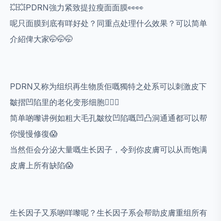
💥💥PDRN強力紧致提拉瘦面面膜👀👀
呢只面膜到底有咩好处？同重点处理什么效果？可以简单
介紹俾大家🤭🤭🤭
PDRN又称为组织再生物质佢嘅獨特之处系可以刺激皮下
皺摺凹陷里的老化变形细胞🧏🏼‍♀️
简单啲嚟讲例如粗大毛孔皺纹凹陷嘅凹凸洞通通都可以帮
你慢慢修復😱
当然佢会分泌大量嘅生长因子，令到你皮膚可以从而饱满
皮膚上所有缺陷😱
生长因子又系啲咩嚟呢？生长因子系会帮助皮膚重组所有