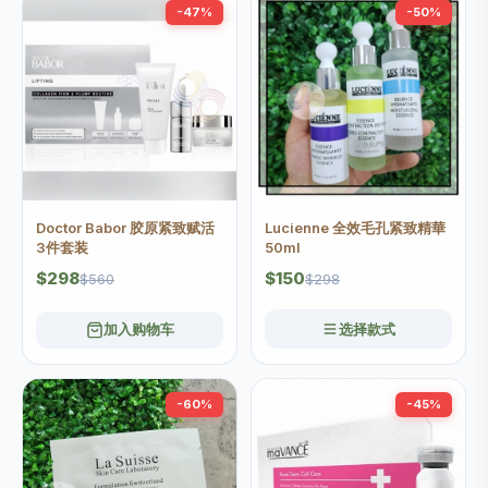
-47%
-50%
Doctor Babor 胶原紧致赋活
Lucienne 全效毛孔紧致精華
3件套装
50ml
$298
$150
$560
$298
加入购物车
选择款式
-60%
-45%