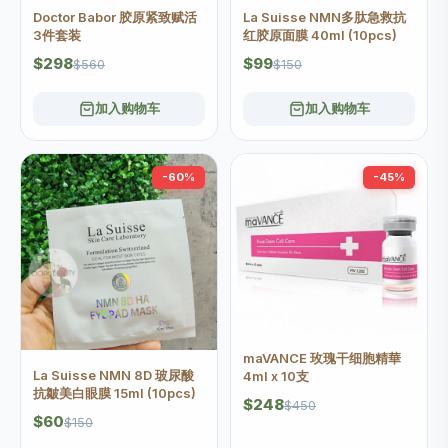
Doctor Babor 胶原紧致赋活
La Suisse NMN多肽急救抗
3件套装
红胶原面膜 40ml (10pcs)
$298
$99
$560
$150
加入购物车
加入购物车
-60%
-45%
maVANCE 玫瑰干细胞精華
La Suisse NMN 8D 玻尿酸
4ml x 10支
抗皺美白眼膜 15ml (10pcs)
$248
$450
$60
$150