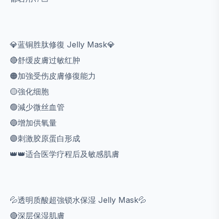
💎蓝铜胜肽修復 Jelly Mask💎
🔴舒缓皮膚过敏红肿
🟠加強受伤皮膚修復能力
🟡強化细胞
🟢減少微丝血管
🔵增加供氧量
🟣刺激胶原蛋白形成
👑👑适合医学疗程后及敏感肌膚
💦透明质酸超強锁水保湿 Jelly Mask💦
🔴深层保湿肌膚