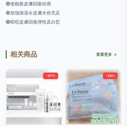
🟢使粗糙皮膚回復幼滑
🔵加強保湿令皮膚水份充足
🟣暗啞皮膚回復弹性及白晢
相关商品
查看更多 →
-47%
-34%