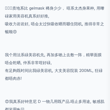
💁🏻‍♀️质地系比 gelmask 稀身少少， 唔系太杰身果种, 用嚟
碌家用美容机真系好好推,
吸收力岩岩好, 唔会太过快吸收晒而啜住陪机, 推得非常之
暢顺😍
我个用法系碌美容机先, 再加多啲上去敷一阵，精華面膜
唔会乾晒, 仲系非常咁好碌,
有足夠既时间比我碌美容机, 大支美容院装 200ML, 狂碌
都唔肉赤!
😍我真系好钟意尼 D 一物几用既产品.唔止多用途, 敏感肌
都岩用🤟🏻