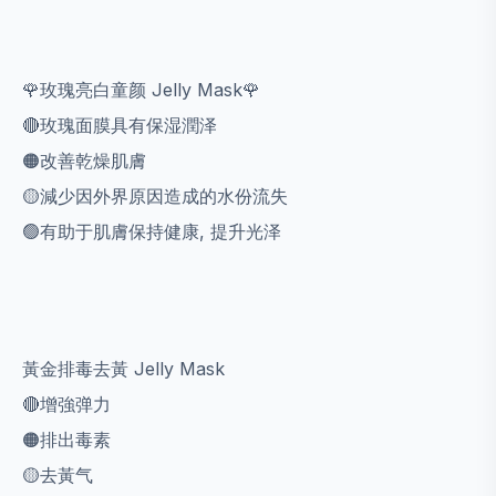
🌹玫瑰亮白童颜 Jelly Mask🌹
🔴玫瑰面膜具有保湿潤泽
🟠改善乾燥肌膚
🟡減少因外界原因造成的水份流失
🟢有助于肌膚保持健康, 提升光泽
黃金排毒去黃 Jelly Mask
🔴
增強弹力
🟠排出毒素
🟡去黃气