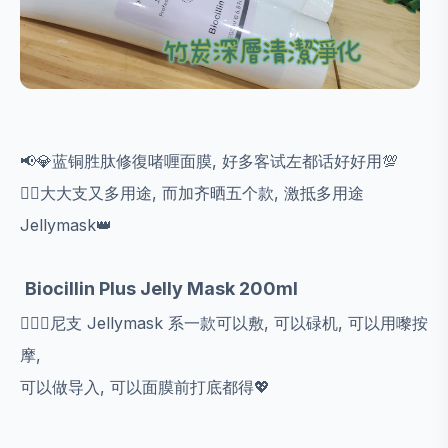
📢💎蓝铜胜肽修復啫喱面膜, 好多客试左都话好好用💯
👍🏻大大支又多用途, 而加齐晒五个款, 激抵多用途
Jellymask👑
Biocillin Plus Jelly Mask 200ml
🙆🏻‍♀️尼支 Jellymask 系一款可以敷, 可以碌机, 可以用嚟按
摩,
可以做导入, 可以面膜前打底都得💖