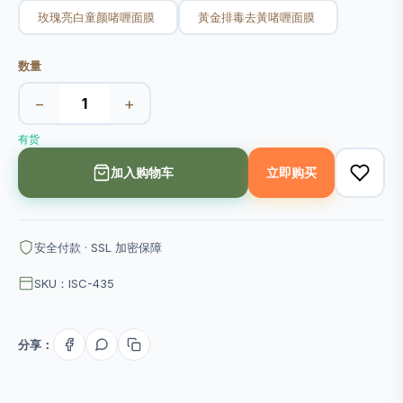
玫瑰亮白童颜啫喱面膜
黃金排毒去黃啫喱面膜
数量
−
+
有货
加入购物车
立即购买
安全付款 · SSL 加密保障
SKU：ISC-435
分享：