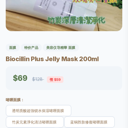
面膜
特价产品
美容仪导精華 面膜
Biocillin Plus Jelly Mask 200ml
$69
$128
慳 $59
啫喱面膜：
透明质酸超強锁水保湿啫喱面膜
竹炭元素淨化清洁啫喱面膜
蓝铜胜肽修復啫喱面膜