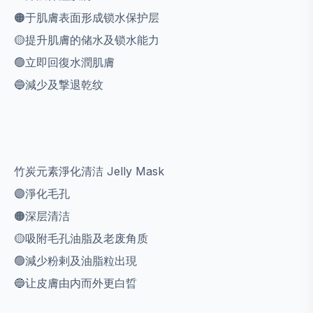
🟠于肌膚表面形成锁水保护层
🟡提升肌膚的储水及锁水能力
🟢立即回復水潤肌膚
🔵減少及撃退乾纹
竹炭元素淨化清洁 Jelly Mask
🟣
淨化毛孔
🟠深层清洁
🟡吸附毛孔油脂及老废角质
🟢減少粉剌及油脂粒出現
🔵让皮膚由内而外更白晢