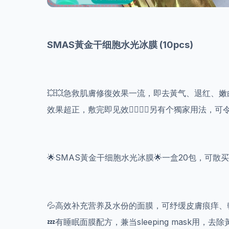
SMAS黃金干细胞水光冰膜 (10pcs)
💥💥急救肌膚修復效果一流，即去黃气、退红、嫩
效果超正，敷完即见效👍🏻🤟🏻另有个獨家用法
🌟SMAS黃金干细胞水光冰膜🌟一盒20包，可散买
💦高效补充营养及水份的面膜，可纾缓皮膚痕痒、乾燥
💤有睡眠面膜配方，兼当sleeping mask用，