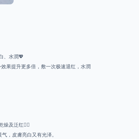
白、水潤💖
，可令效果提升更多倍，敷一次极速退红，水潤
及泛红👍🏻
去除黃气，皮膚亮白又有光泽。