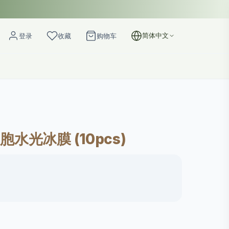
简体中文
登录
收藏
购物车
胞水光冰膜 (10pcs)