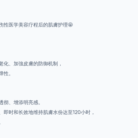
伤性医学美容疗程后的肌膚护理🤩
老化、加強皮膚的防御机制，
弹性。
透彻、增添明亮感。
、即时和长效地维持肌膚水份达至120小时，
。