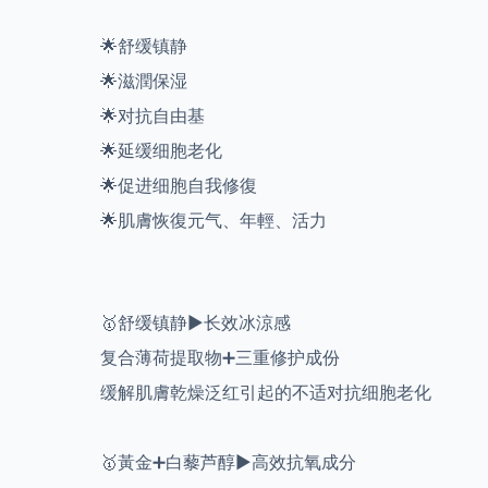
🌟舒缓镇静
🌟滋潤保湿
🌟对抗自由基
🌟延缓细胞老化
🌟促进细胞自我修復
🌟肌膚恢復元气、年輕、活力
🥇舒缓镇静▶️长效冰涼感
复合薄荷提取物➕三重修护成份
缓解肌膚乾燥泛红引起的不适对抗细胞老化
🥇黃金➕白藜芦醇▶️高效抗氧成分