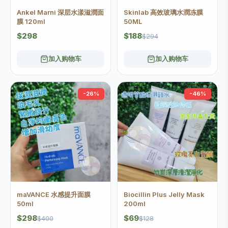
Ankel Marni 深层水漾滋潤面
Skinlab 高效玻璃水潤冻膜
膜 120ml
50ML
$298
$188
$294
加入购物车
加入购物车
-26%
-46%
maVANCE 水感提升面膜
Biocillin Plus Jelly Mask
50ml
200ml
$298
$69
$400
$128