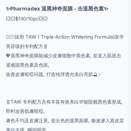
✨️Pharmadex 退黑神奇面膜 - 击退黑色素✨️
💥💥$130/10pc💥💥
💁🏻‍♀️採用 TAW ( Triple-Action Whitening Formula)医学
美容级的专利配方🧬
💖退黑神奇面膜能減少皮膚细胞中黑色素, 並直入肌底击
退顽固黑色素及色斑,
改善皮膚暗啞问题, 打造纯淨透光美白亮肌🔮✨️
🧬TAW 专利配方含有丰富有效美白💯能阻截黑色素形成,
即时改善肌膚暗啞,
膚色不均及皮膚泛黃, 是出色的退黑面膜, 极速滲入真皮层
美白去斑, 瞬间明亮。