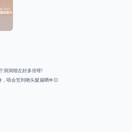
 个洞洞细左好多倍呀!
身，唔会笠到啲头髮扁晒🤟🏻