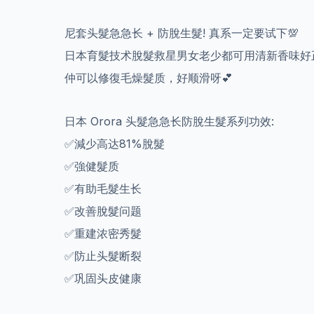
尼套头髮急急长 + 防脫生髮! 真系一定要试下💯
日本育髮技术脫髮救星男女老少都可用清新香味好
仲可以修復毛燥髮质，好顺滑呀💕
日本 Orora 头髮急急长防脫生髮系列功效:
✅減少高达81%脫髮
✅強健髮质
✅有助毛髮生长
✅改善脫髮问题
✅重建浓密秀髮
✅防止头髮断裂
✅巩固头皮健康