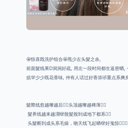
🤩惊喜既洗护组合🤩甩少左头髮之余,
前面髮线果D洞洞好疏, 用左一段时间都生返密晒,
掂💯少少既花香味, 仲有人话过好香添🤣重点系爽
髮際线愈越嚟越后
😵‍💫
头顶越嚟越稀薄
😵‍💫
髮界线越来越濶🫣脫髮脫到成地下都系
😵‍💫
头髮断到成头系毛燥，啲天线飞起晒🫣好鬼惊😵‍💫🤢