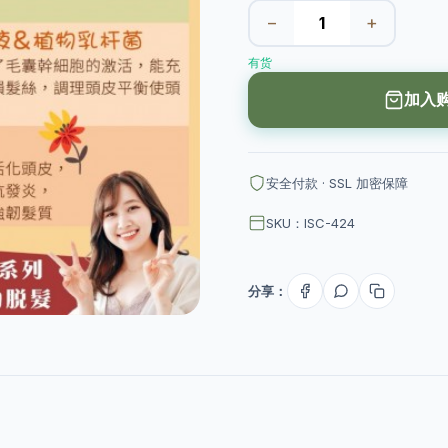
−
+
有货
加入
安全付款 · SSL 加密保障
SKU：ISC-424
分享：