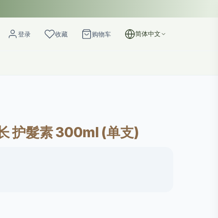
简体中文
登录
收藏
购物车
长 护髮素 300ml (单支)