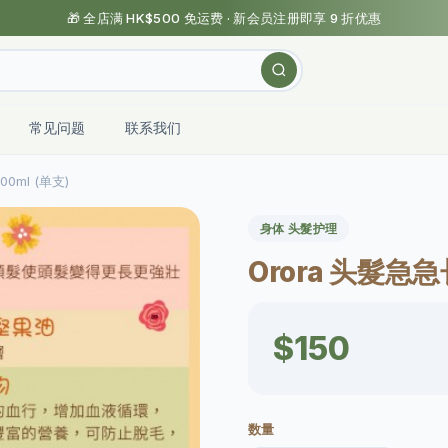
🎁 全店满 HK$500 免运费 · 新会员注册即享 9 折优惠
常见问题
联系我们
0ml (单支)
身体 头髮护理
Orora 头髮急急
$150
数量