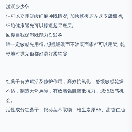
滋潤少少💦
仲可以立即舒缓红痕肿既情况, 加快修復坏左既皮膚细胞,
细胞健康返先可以撐返起果底层,
回復自我保湿既能力💪🏻💯
唔一定敏感先用得, 想搵啲潤而不油既面霜都可以用架, 乾
乾地时搽完佢都好滑好柔软😍
红桑子有效赋活及修护作用，高效抗氧化，舒缓敏感乾燥
不适，制造天然屏障，有效增強肌膚抵抗力，減低敏感机
会。
活性成分红桑子、锦葵葉萃取物、维生素原B5、甜杏仁油