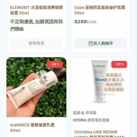
ELEMONT 水漾极致清爽啫喱
Sabe 蓝铜胜肽极致修护面霜
面霜 50ml
50ml
不定期優惠, 如購買請與我
$288
$398
們聯絡
暂停售卖
加入购物车
-39%
-23%
maVANCE 微整修復乳霜
60ml
Christina LINE REPAIR