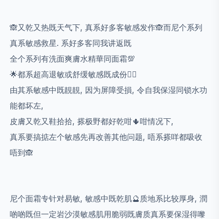
🙈又乾又热既天气下, 真系好多客敏感发作
🙈
而尼个系列
真系敏感救星. 系好多客同我讲返既
全个系列有洗面爽膚水精華同面霜💯
🌟都系超高退敏或舒缓敏感既成份👍🏻
由其系敏感中既靚靚, 因为屏障受損, 令自我保湿同锁水功
能都坏左,
皮膚又乾又鞋拾拾, 搽极野都好乾咁🌵咁情况下,
真系要搞掂左个敏感先再改善其他问题, 唔系搽咩都吸收
唔到🙈
尼个面霜专针对易敏, 敏感中既乾肌🔮质地系比较厚身, 潤
啲啲既但一定岩沙漠敏感肌用脆弱既膚质真系要保湿得嚟