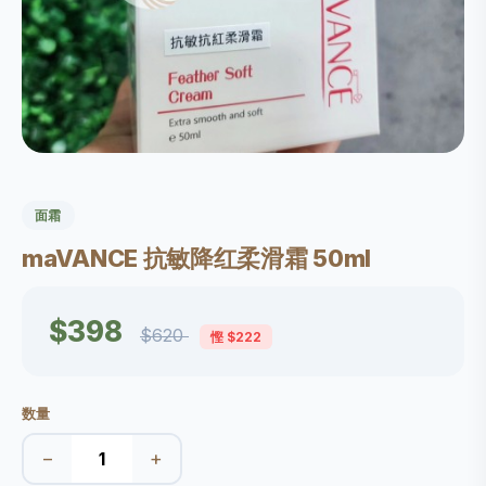
面霜
maVANCE 抗敏降红柔滑霜 50ml
$398
$620
慳 $222
数量
−
+