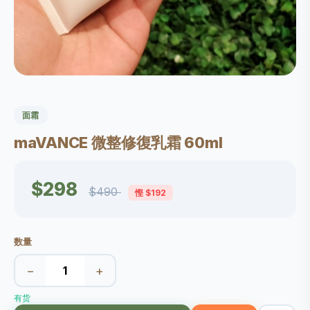
面霜
maVANCE 微整修復乳霜 60ml
$298
$490
慳 $192
数量
−
+
有货