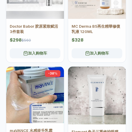
Doctor Babor 胶原紧致赋活
MC Derma B5再生精華修復
3件套装
乳液 120ML
$298
$328
$560
加入购物车
加入购物车
-38%
maVANCE 水感提升乳霜
Elemont 鱼子三重修护眼膜