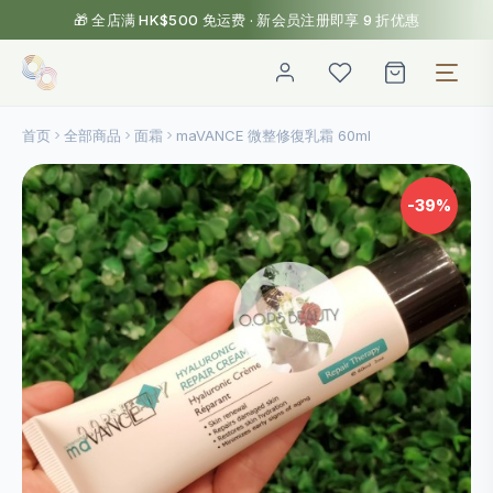
🎁 全店满 HK$500 免运费 · 新会员注册即享 9 折优惠
首页
全部商品
面霜
maVANCE 微整修復乳霜 60ml
-39%