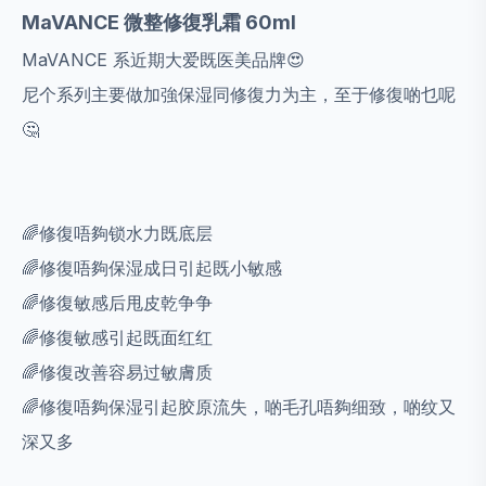
MaVANCE 微整修復乳霜 60ml
MaVANCE 系近期大爱既医美品牌😍
尼个系列主要做加強保湿同修復力为主，至于修復啲乜呢
🤔
🌈修復唔夠锁水力既底层
🌈修復唔夠保湿成日引起既小敏感
🌈修復敏感后甩皮乾争争
🌈修復敏感引起既面红红
🌈修復改善容易过敏膚质
🌈修復唔夠保湿引起胶原流失，啲毛孔唔夠细致，啲纹又
深又多