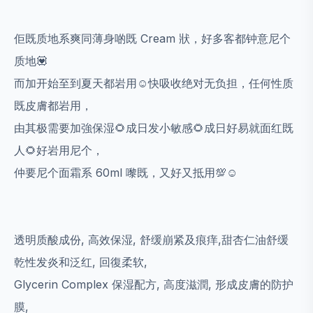
佢既质地系爽同薄身啲既 Cream 狀，好多客都钟意尼个
质地💟
而加开始至到夏天都岩用☺快吸收绝对无负担，任何性质
既皮膚都岩用，
由其极需要加強保湿🌻成日发小敏感🌻成日好易就面红既
人🌻好岩用尼个，
仲要尼个面霜系 60ml 嚟既，又好又抵用💯☺
透明质酸成份, 高效保湿, 舒缓崩紧及痕痒,
甜杏仁油舒缓
乾性发炎和泛红, 回復柔软,
Glycerin Complex 保湿配方, 高度滋潤, 形成皮膚的防护
膜,