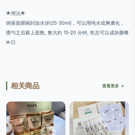
🌟用法🌟
倒落面膜碗到加水(約25-30ml)，可以用纯水或爽膚化，
攪勻之后搽上面敷, 敷大約 15-20 分钟, 乾左可以成块撕嚟
🤟🏻
相关商品
查看更多 →