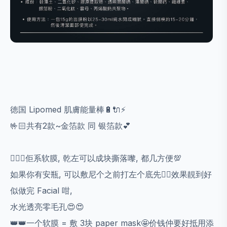
徳国 Lipomed 肌膚能量棒🔋🔌⚡️
🤟🏻共有2款~金箔款 同 银箔款💕
💁🏻‍♀️佢系软膜, 乾左可以成块撕落嚟, 都几方便💯
如果你有安瓶, 可以敷尼个之前打左个底先👍🏻效果靚到好
似做完 Facial 咁,
水光透亮零毛孔😍😍
👑👑一个软膜 = 敷 3块 paper mask🤩价钱仲要好抵用添