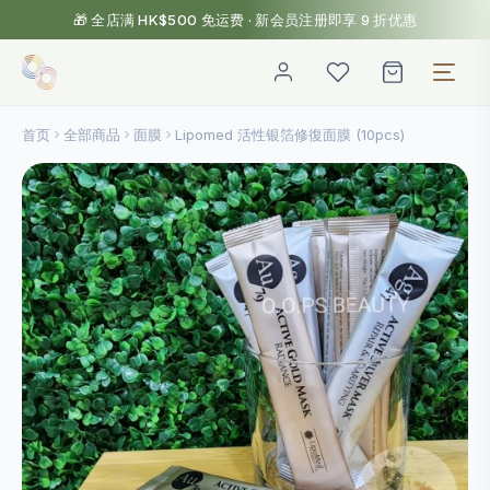
🎁 全店满 HK$500 免运费 · 新会员注册即享 9 折优惠
首页
全部商品
面膜
Lipomed 活性银箔修復面膜 (10pcs)