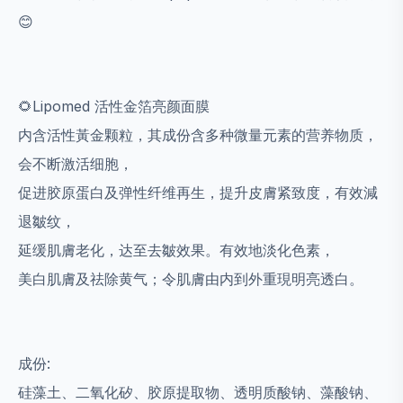
😊
🌻Lipomed 活性金箔亮颜面膜
内含活性黃金颗粒，其成份含多种微量元素的营养物质，
会不断激活细胞，
促进胶原蛋白及弹性纤维再生，提升皮膚紧致度，有效減
退皺纹，
延缓肌膚老化，达至去皺效果。有效地淡化色素，
美白肌膚及祛除黄气；令肌膚由内到外重現明亮透白。
成份:
硅藻土、二氧化矽、胶原提取物、透明质酸钠、藻酸钠、