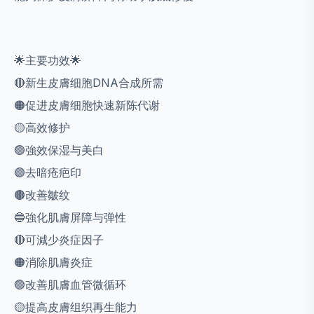
🌟主要功效🌟
🔴新生皮膚细胞DNA合成所需
🟠促进皮膚细胞快速新陈代谢
🟡高效修护
🟢強效保湿与美白
🟣去暗疮疤印
🟤改善皺纹
🔵強化肌膚屏障与弹性
🔴可減少炎症因子
🟠消除肌膚炎症
🟢改善肌膚血管微循环
🟡提高皮膚组织再生能力