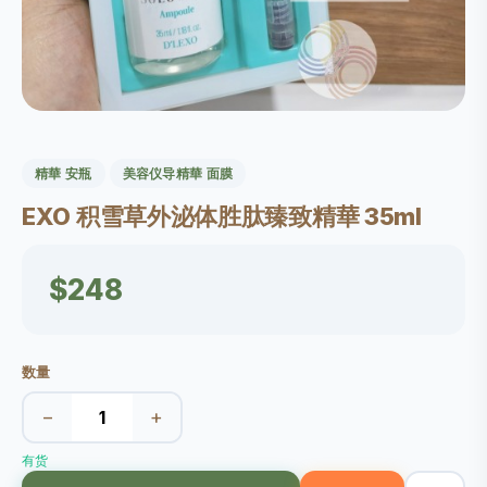
精華 安瓶
美容仪导精華 面膜
EXO 积雪草外泌体胜肽臻致精華 35ml
$248
数量
−
+
有货