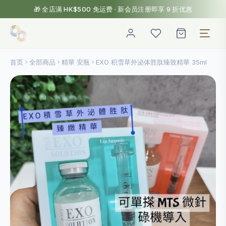
🎁 全店满 HK$500 免运费 · 新会员注册即享 9 折优惠
首页
全部商品
精華 安瓶
EXO 积雪草外泌体胜肽臻致精華 35ml