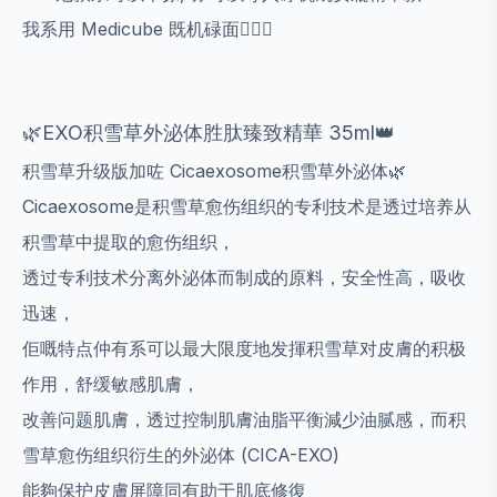
我系用 Medicube 既机碌面✌🏻💯
🌿EXO积雪草外泌体胜肽臻致精華 35ml👑
积雪草升级版加咗 Cicaexosome积雪草外泌体🌿
Cicaexosome是积雪草愈伤组织的专利技术是透过培养从
积雪草中提取的愈伤组织，
透过专利技术分离外泌体而制成的原料，安全性高，吸收
迅速，
佢嘅特点仲有系可以最大限度地发揮积雪草对皮膚的积极
作用，舒缓敏感肌膚，
改善问题肌膚，透过控制肌膚油脂平衡減少油腻感，而积
雪草愈伤组织衍生的外泌体 (CICA-EXO)
能夠保护皮膚屏障同有助于肌底修復