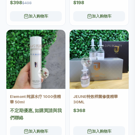
$398
$198
$498
加入购物车
加入购物车
Elemont 纯源水疗 1000倍精
JEUNE特效桿菌修復精華
華 50ml
30ML
不定期優惠, 如購買請與我
$368
們聯絡
加入购物车
加入购物车