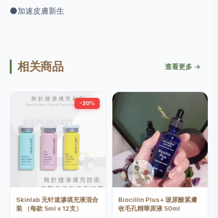
⚫️加速皮膚新生
相关商品
查看更多 →
-20%
Skinlab 无针速滲填充液混合
Biocillin Plus+ 玻尿酸紧膚
装 （每款 5ml x 12支）
收毛孔精華原液 50ml