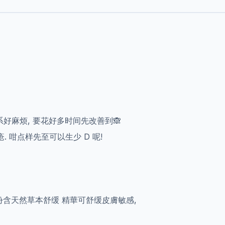
好麻烦, 要花好多时间先改善到🙈
 咁点样先至可以生少 D 呢!
份含天然草本舒缓 精華可舒缓皮膚敏感,