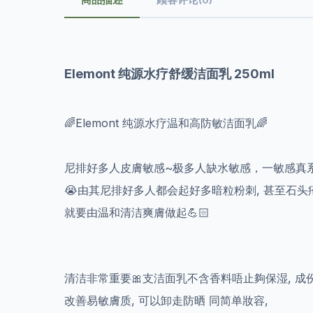
Elemont 纯源水疗舒缓洁面乳 250ml
🌈Elemont 纯源水疗温和高防敏洁面乳🌈
尼排好多人皮膚敏感~极多人缺水敏感，一敏感真系
😭由其尼排好多人都会起好多暗粒粉刺, 甚至石头疮.
就要由温和清洁爽膚做起💪🏻
清洁非常重要🎀支洁面乳不含香料唔止夠保湿, 成
改善易敏膚质, 可以卸走防晒 同简单妝容,