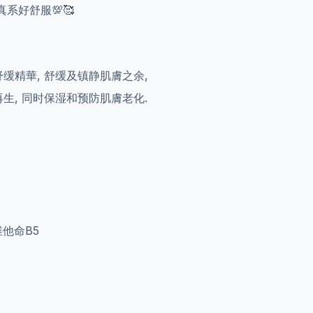
真系好舒服💯🥰
缓精華, 舒缓及镇静肌膚之余,
生, 同时保湿和预防肌膚老化.
维他命B5