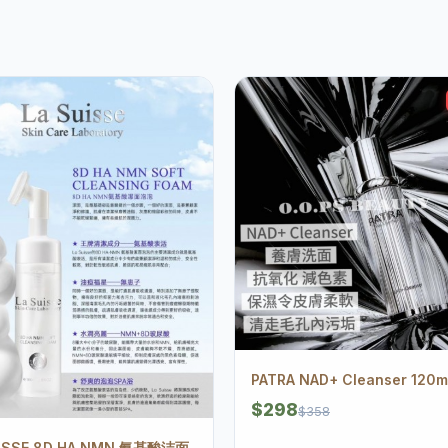
PATRA NAD+ Cleanser 120m
$298
$358
UISSE 8D HA NMN 氨基酸洁面