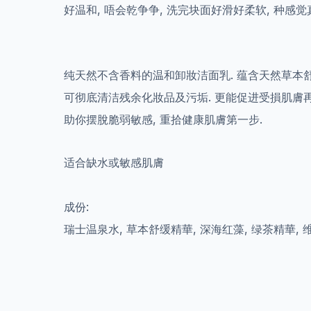
好温和, 唔会乾争争, 洗完块面好滑好柔软, 种感觉
纯天然不含香料的温和卸妝洁面乳. 蕴含天然草本舒
可彻底清洁残余化妝品及污垢. 更能促进受損肌膚再
助你摆脫脆弱敏感, 重拾健康肌膚第一步.
适合缺水或敏感肌膚
成份:
瑞士温泉水, 草本舒缓精華, 深海红藻, 绿茶精華, 