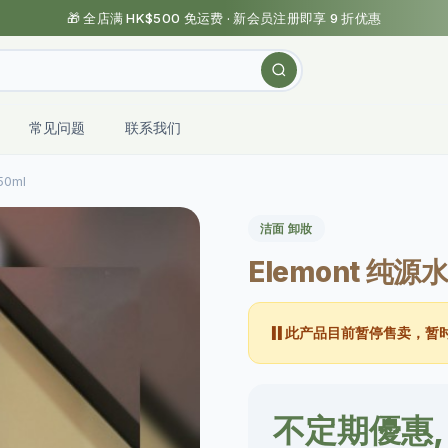
🎁 全店满 HK$500 免运费 · 新会员注册即享 9 折优惠
常见问题
联系我们
0ml
洁面 卸妝
Elemont 纯源
⏸️
此产品目前暂停售卖，暂
不定期優惠,