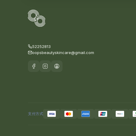
52252813
oopsbeautyskincare@gmail.com
支付方式