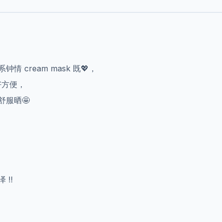
 cream mask 既💖，
好方便，
服晒🤩
‼️