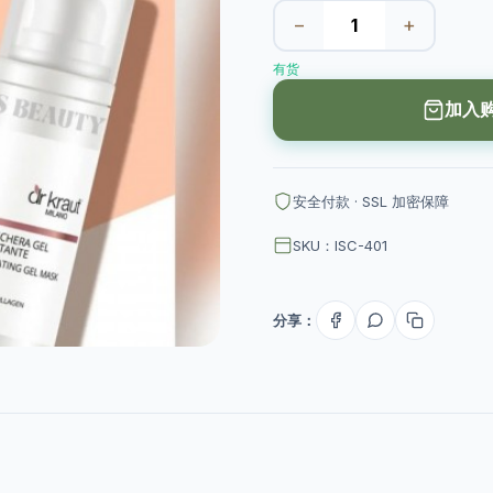
−
+
有货
加入
安全付款 · SSL 加密保障
SKU：ISC-401
分享：