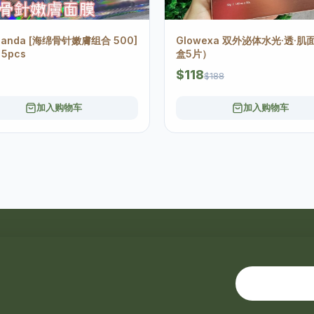
inanda [海绵骨针嫩膚组合 500]
Glowexa 双外泌体水光·透·肌面
5pcs
盒5片）
$118
$188
加入购物车
加入购物车