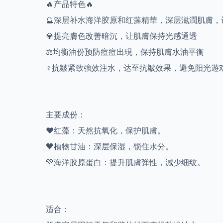
🔥产品特色🔥
🔮深层补水海洋胶原和红藻精華，深层滋潤肌膚
💎提亮膚色改善暗沉，让肌膚保持光感通透
⚖️均衡油份预防痘痘出現，保持肌膚水油平衡
♀️抗皺紧致強效注水，达至抗皺效果，避免阳光遊
主要成份：
❤️红藻：天然抗氧化，保护肌膚。
🧡植物甘油：深层保湿，锁住水分。
💚海洋胶原蛋白：提升肌膚弹性，減少细纹。
适合：