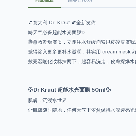
💕意大利 Dr. Kraut 💕全新发佈
轉天气必备超能水光面膜✨️
🉐️急救乾燥膚质，立即注水舒缓崩紧甩皮碎皮膚我系钟情
觉得滲入更多更补水滋潤，其实用 cream mask 
敷完湿啲化妝棉抹两下，超容易洗走，皮膚揼爆水舒
💦Dr Kraut 超能水光面膜 50ml💦
肌膚．沉浸水世界
让肌膚随时随地，任何天气下依然保持水潤透亮光泽 