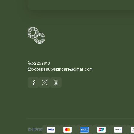
52252813
oopsbeautyskincare@gmail.com
支付方式