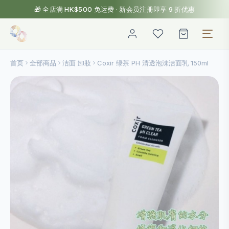
🎁 全店满 HK$500 免运费 · 新会员注册即享 9 折优惠
首页
全部商品
洁面 卸妝
Coxir 绿茶 PH 清透泡沬洁面乳 150ml