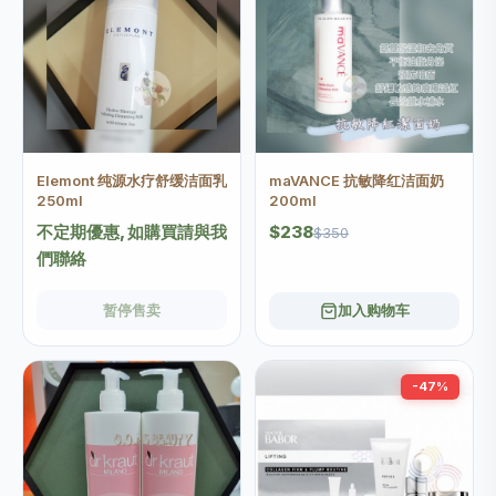
Elemont 纯源水疗舒缓洁面乳
maVANCE 抗敏降红洁面奶
250ml
200ml
不定期優惠, 如購買請與我
$238
$350
們聯絡
暂停售卖
加入购物车
-47%