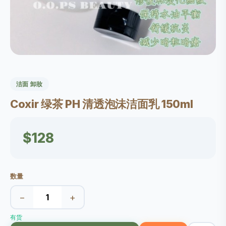
洁面 卸妝
Coxir 绿茶 PH 清透泡沬洁面乳 150ml
$128
数量
−
+
有货