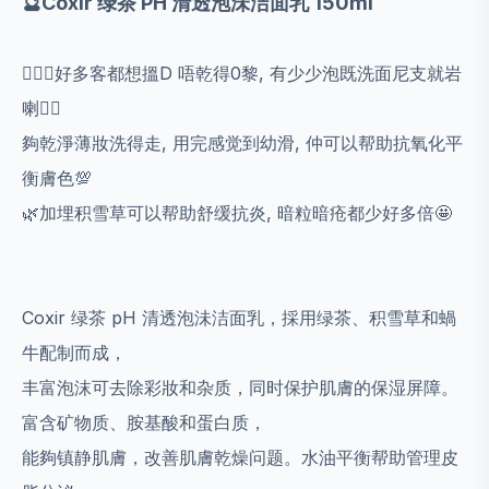
🔮Coxir 绿茶 PH 清透泡沬洁面乳 150ml
💁🏻‍♀️好多客都想搵D 唔乾得0黎, 有少少泡既洗面尼支就岩
喇👍🏻
夠乾淨薄妝洗得走, 用完感觉到幼滑, 仲可以帮助抗氧化平
衡膚色💯
🌿加埋积雪草可以帮助舒缓抗炎, 暗粒暗疮都少好多倍🤩
Coxir 绿茶 pH 清透泡沬洁面乳，採用绿茶、积雪草和蝸
牛配制而成，
丰富泡沫可去除彩妝和杂质，同时保护肌膚的保湿屏障。
富含矿物质、胺基酸和蛋白质，
能夠镇静肌膚，改善肌膚乾燥问题。水油平衡帮助管理皮