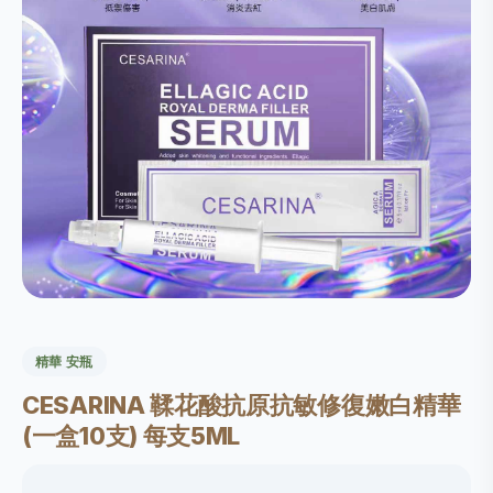
精華 安瓶
CESARINA 鞣花酸抗原抗敏修復嫩白精華
(一盒10支) 每支5ML