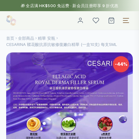
🎁 全店满 HK$500 免运费 · 新会员注册即享 9 折优惠
首页
全部商品
精華 安瓶
CESARINA 鞣花酸抗原抗敏修復嫩白精華 (一盒10支) 每支5ML
-44%