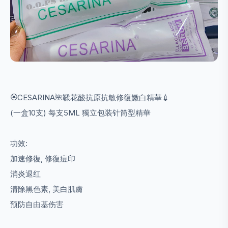
🏵️CESARINA🌺鞣花酸抗原抗敏修復嫩白精華💉
(一盒10支) 每支5ML 獨立包装针筒型精華
功效:
加速修復, 修復痘印
消炎退红
清除黑色素, 美白肌膚
预防自由基伤害