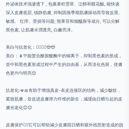
外泌体技术強滲透下 , 包裹著积雪草、泛醇和
鞣花
酸, 能快速
深入皮膚底层, 镇静肌膚, 抑制因換季期肌膚躁动而导致反黑、
敏感、 红痒、受損等问题; 熊果苷和烟醯胺等成分, 可以分解
黑色素, 让肌膚水潤透亮, 白嫩亮泽。
美白与抗老化：🙋‍♀️💁‍♀️😍😍
美白：🪆🎊能螯合酪胺酸酶中的铜离子，抑制黑色素的形成，
並中和黑色素形成过程中产生的自由基，从而淡化色斑，使膚
色更均勻明亮😌
抗老化:🪭🎀有助于增強真皮-表皮连接区的结构，減少皺纹，
紧致肌膚，並促进皮膚弹力纤维的新生，減缓由日晒引起的皮
膚光老化😊😊
皮膚保护😶‍🌫️它可以帮助減少皮膚因日晒和紫外线照射造成的損