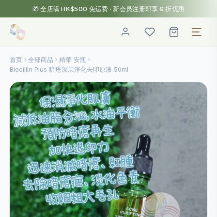
🎁 全店满 HK$500 免运费 · 新会员注册即享 9 折优惠
首页
全部商品
精華 安瓶
Biocillin Plus 暗疮深层淨化去印原液 50ml