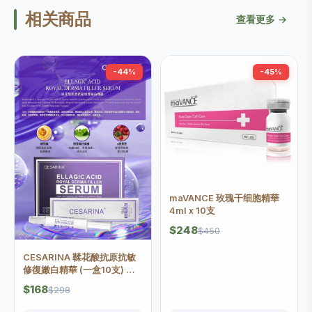
相关商品
查看更多 →
-44%
-45%
maVANCE 玫瑰干细胞精華
4ml x 10支
$248
$450
CESARINA 鞣花酸抗原抗敏
修復嫩白精華 (一盒10支) 每
支5ML
$168
$298