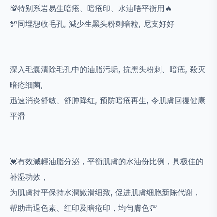
💯特别系岩易生暗疮、暗疮印、水油唔平衡用🔥
💯同埋想收毛孔, 減少生黑头粉刺暗粒, 尼支好好
深入毛囊清除毛孔中的油脂污垢, 抗黑头粉刺、暗疮, 殺灭
暗疮细菌,
迅速消炎舒敏、舒肿降红, 预防暗疮再生, 令肌膚回復健康
平滑
💓有效減輕油脂分泌，平衡肌膚的水油份比例，具极佳的
补湿功效，
为肌膚持平保持水潤嫩滑细致, 促进肌膚细胞新陈代谢，
帮助击退色素、红印及暗疮印，均勻膚色💯