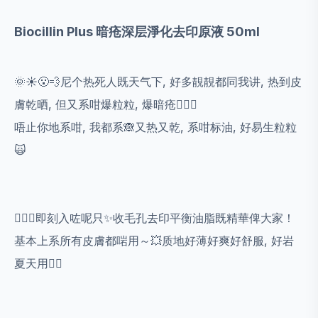
Biocillin Plus 暗疮深层淨化去印原液 50ml
🌞☀️😮‍💨尼个热死人既天气下, 好多靚靚都同我讲, 热到皮
膚乾晒, 但又系咁爆粒粒, 爆暗疮🤦🏻‍♀️
唔止你地系咁, 我都系🙈又热又乾, 系咁标油, 好易生粒粒
🙀
💁🏻‍♀️即刻入咗呢只✨️收毛孔去印平衡油脂既精華俾大家！
基本上系所有皮膚都啱用～💥质地好薄好爽好舒服, 好岩
夏天用👍🏻