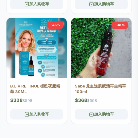
加入购物车
加入购物车
-45%
-38%
B.L.V RETINOL 復甦夜魔精
Sabe 龙血逆肌赋活再生精華
華 30ML
100ml
$328
$368
$598
$598
加入购物车
加入购物车