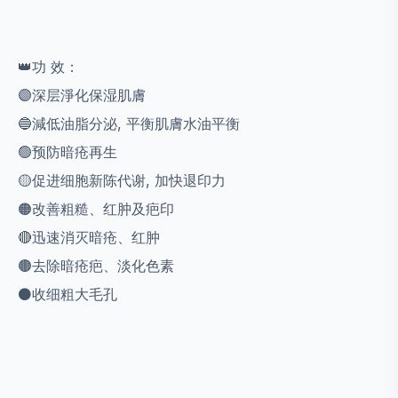
👑功 效：
🟣深层淨化保湿肌膚
🔵減低油脂分泌, 平衡肌膚水油平衡
🟢预防暗疮再生
🟡促进细胞新陈代谢, 加快退印力
🟠改善粗糙、红肿及疤印
🔴迅速消灭暗疮、红肿
🟤去除暗疮疤、淡化色素
⚫️收细粗大毛孔