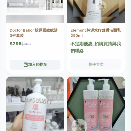
Doctor Babor 胶原紧致赋活
Elemont 纯源水疗舒缓洁面乳
3件套装
250ml
$298
不定期優惠, 如購買請與我
$560
們聯絡
加入购物车
暂停售卖